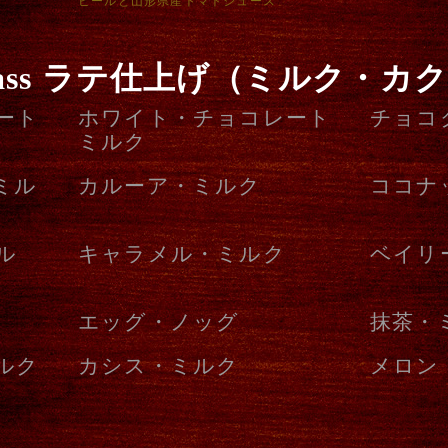
ビールと山形県産トマトジュース
glass ラテ仕上げ（ミルク・カ
ート
ホワイト・チョコレート
チョコ
ミルク
ミル
カルーア・ミルク
ココナ
ル
キャラメル・ミルク
ベイリ
エッグ・ノッグ
抹茶・
ルク
カシス・ミルク
メロン