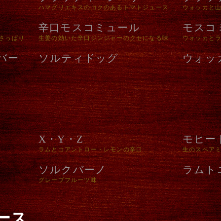
ハマグリエキスのコクのあるトマトジュース
ウォッカと
辛口モスコミュール
モスコ
さっぱり
生姜の効いた辛口ジンジャーのクセになる味
ウォッカと
バー
ソルティドッグ
ウォッ
X・Y・Z
モヒー
ラムとコアントロー・レモンの辛口
生のスペア
ソルクバーノ
ラムト
グレープフルーツ味
ース