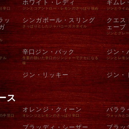
ホワイト・レディ
ギムレ
り辛口
ジンとコアントロー・レモンのさっぱり強め
ジンとライ
ラッ
シンガポール・スリング
クエス
ガ
ェーブ
さっぱりとしたジャパニーズスタイル
ジンとグレ
ル
辛口ジン・バック
ジン・
テル
生姜の効いた辛口のジンジャーでクセになる
ジンとレモ
味
ジン・リッキー
ジン・
ース
オレンジ・クィーン
バララ
の中甘口
オレンジとレモンのさっぱり辛口
ウォッカと
ブラッディ・シーザー
ブラッ