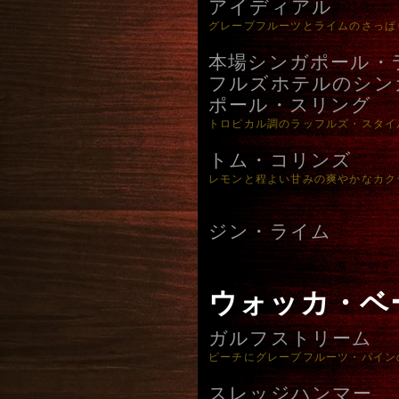
アイディアル
グレープフルーツとライムのさっぱ
本場シンガポール・
フルズホテルのシン
ポール・スリング
トロピカル調のラッフルズ・スタイ
トム・コリンズ
レモンと程よい甘みの爽やかなカク
ジン・ライム
ウォッカ・ベ
ガルフストリーム
ピーチにグレープフルーツ・パイン
スレッジハンマー