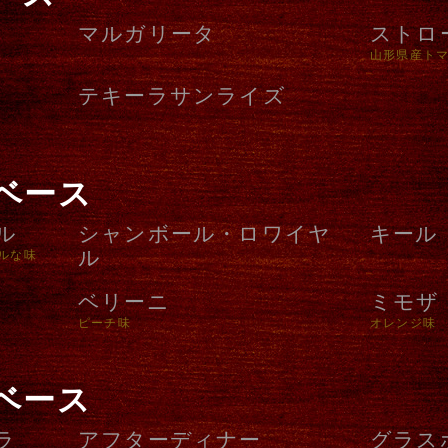
マルガリータ
ストロ
山形県産ト
テキーラサンライズ
ベース
ル
シャンボール・ロワイヤ
キール
ル
ルな味
ベリーニ
ミモザ
ピーチ味
オレンジ味
ベース
ラ
アフターディナー
グラス