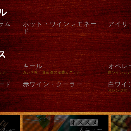
ル
ラム
ホット・ワインレモネー
アイリ
ド
ス
キール
オペレ
テル
カシス味、食前酒の定番カクテル
白ワインと
ード
赤ワイン・クーラー
白ワイ
オレンジ味