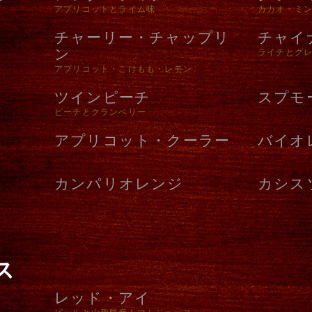
アプリコットとライム味
カカオ・ミ
チャーリー・チャップリ
チャイ
ン
ライチとグ
アプリコット・こけもも・レモン
ツインピーチ
スプモ
ピーチとクランベリー
アプリコット・クーラー
バイオ
カンパリオレンジ
カシス
ス
レッド・アイ