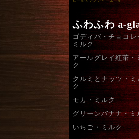
ビールとジンジャーエール
ふわふわ a-
ゴディバ・チョコレ
ミルク
アールグレイ紅茶・
ク
クルミとナッツ・ミ
ク
モカ・ミルク
グリーンバナナ・ミ
いちご・ミルク