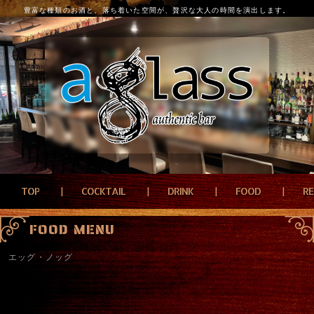
豊富な種類のお酒と、落ち着いた空間が、贅沢な大人の時間を演出します。
TOP
COCKTAIL
DRINK
FOOD
R
FOOD MENU
エッグ・ノッグ