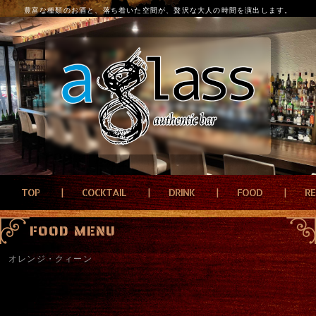
豊富な種類のお酒と、落ち着いた空間が、贅沢な大人の時間を演出します。
TOP
COCKTAIL
DRINK
FOOD
R
FOOD MENU
オレンジ・クィーン