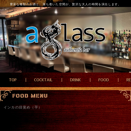
豊富な種類のお酒と、落ち着いた空間が、贅沢な大人の時間を演出します。
TOP
COCKTAIL
DRINK
FOOD
R
FOOD MENU
インカの目覚め（芋）