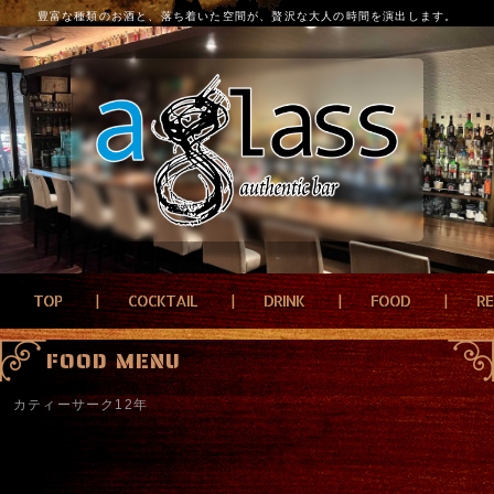
豊富な種類のお酒と、落ち着いた空間が、贅沢な大人の時間を演出します。
TOP
COCKTAIL
DRINK
FOOD
R
FOOD MENU
カティーサーク12年