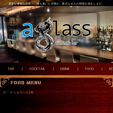
豊富な種類のお酒と、落ち着いた空間が、贅沢な大人の時間を演出します。
TOP
COCKTAIL
DRINK
FOOD
R
FOOD MENU
ザ・マッカラン12年