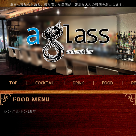
豊富な種類のお酒と、落ち着いた空間が、贅沢な大人の時間を演出します。
TOP
COCKTAIL
DRINK
FOOD
R
FOOD MENU
シングルトン18年