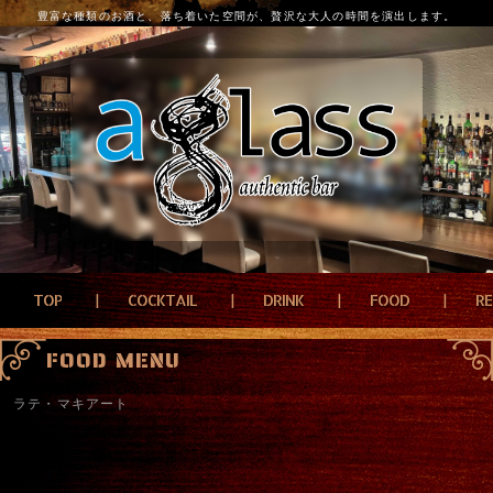
豊富な種類のお酒と、落ち着いた空間が、贅沢な大人の時間を演出します。
TOP
COCKTAIL
DRINK
FOOD
R
FOOD MENU
ラテ・マキアート