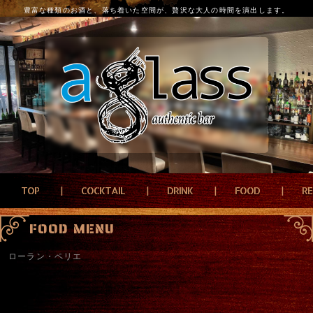
豊富な種類のお酒と、落ち着いた空間が、贅沢な大人の時間を演出します。
TOP
COCKTAIL
DRINK
FOOD
R
FOOD MENU
ローラン・ペリエ