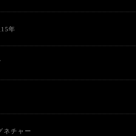
15年
ズ
グネチャー