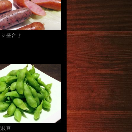
ージ盛合せ
産枝豆