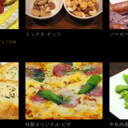
ミックス·ナッツ
ソーセ
フまで気軽
特製オリジナル·ピザ
中札内